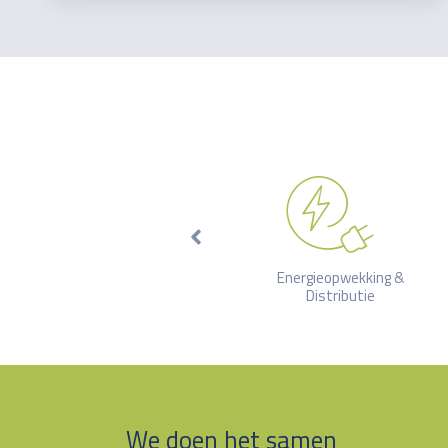
(Farma)chemie
Energieopwekking &
Distributie
We doen het samen