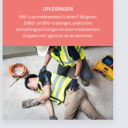
OPLEIDINGEN
Wilt u uw medewerkers trainen? Wij geven
EHBO- en BHV-trainingen, praktische
ontruimingsoefeningen en leren medewerkers
omgaan met agressie op de werkvloer.