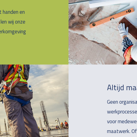
it handen en
en wij onze
werkomgeving
Altijd m
Geen organisa
werkprocessen
voor medewerke
maatwerk. Of 