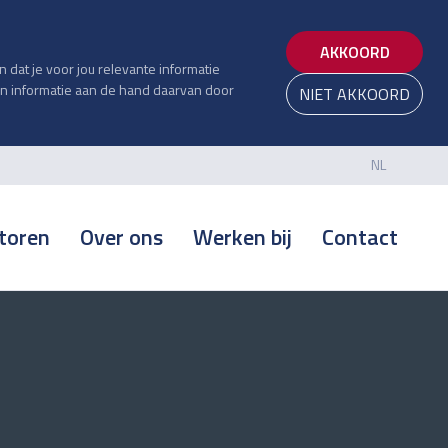
AKKOORD
dat je voor jou relevante informatie
van informatie aan de hand daarvan door
NIET AKKOORD
NL
NL
toren
Over ons
Werken bij
Contact
EN