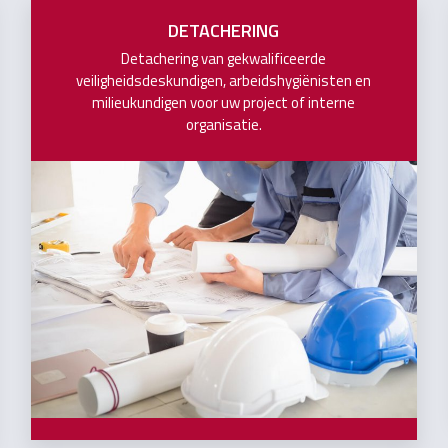
DETACHERING
Detachering van gekwalificeerde
veiligheidsdeskundigen, arbeidshygiënisten en
milieukundigen voor uw project of interne
organisatie.