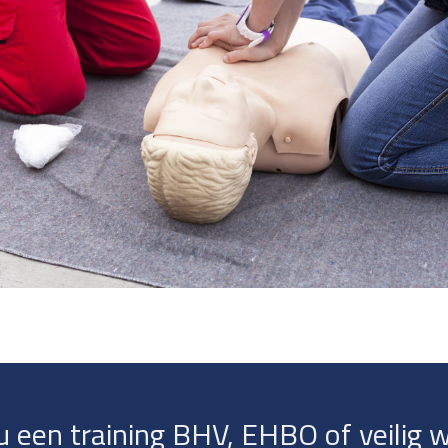
u een training BHV, EHBO of veilig 