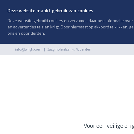
Deze website maakt gebruik van cookies
Deze website gebruikt cookies en verzamelt daarmee informatie over h
en advertenties te zien krijgt. Door hiernaast op akkoord te klikken, 
ons en door derden.
info@wilgh.com
| Zaagmolenlaan 4, Woerden
Voor een veilige en