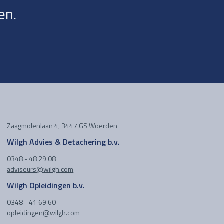
en.
Zaagmolenlaan 4, 3447 GS Woerden
Wilgh Advies & Detachering b.v.
0348 - 48 29 08
adviseurs@wilgh.com
Wilgh Opleidingen b.v.
0348 - 41 69 60
opleidingen@wilgh.com