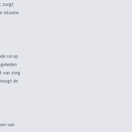
it zorgt
e situatie
de rol op
egeleiden
ht van zorg
rhoogt de
bben van