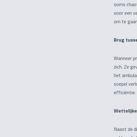
soms chaoti
voor een ve
om te gaan
Brug tuss
Wanneer pr
zich. Ze ge
het ambulan
soepel ver
efficiëntie.
Wettelijke
Naast de di