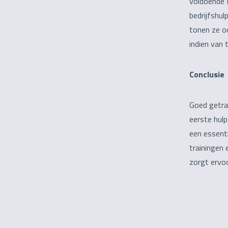
voldoende B
bedrijfshul
tonen ze oo
indien van 
Conclusie
Goed getrai
eerste hul
een essenti
trainingen 
zorgt ervoo