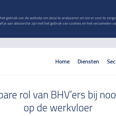
et gebruik van de website om deze te analyseren en om er voor te zorgen 
geef je aan akkoord te zijn met het gebruik van cookies en het verzamelen 
Home
Diensten
Sec
are rol van BHV’ers bij noo
op de werkvloer