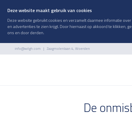
Deze website maakt gebruik van cookies
Deze website gebruikt cookies en verzamelt daarmee informatie over h
en advertenties te zien krijgt. Door hiernaast op akkoord te klikken, 
ons en door derden.
info@wilgh.com
| Zaagmolenlaan 4, Woerden
De onmisb