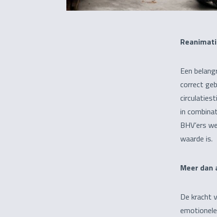
Reanimati
Een belangr
correct geb
circulaties
in combinat
BHV’ers we
waarde is.
Meer dan a
De kracht v
emotionele