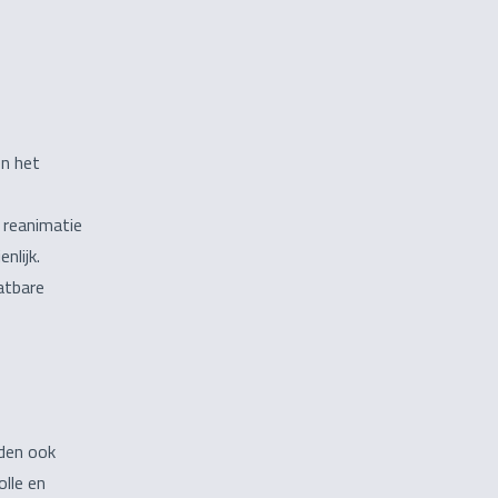
en het
 reanimatie
nlijk.
atbare
eden ook
lle en