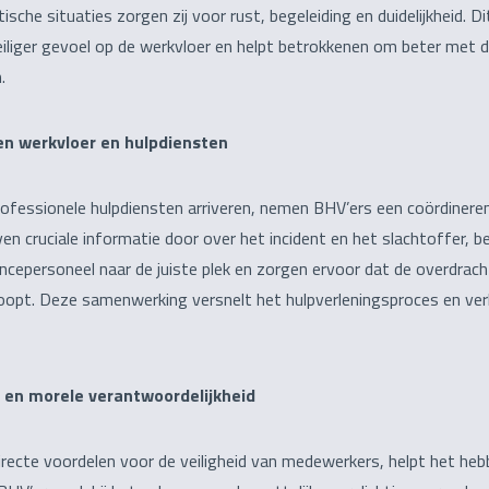
sche situaties zorgen zij voor rust, begeleiding en duidelijkheid. D
iliger gevoel op de werkvloer en helpt betrokkenen om beter met d
.
en werkvloer en hulpdiensten
ofessionele hulpdiensten arriveren, nemen BHV’ers een coördineren
ven cruciale informatie door over het incident en het slachtoffer, b
cepersoneel naar de juiste plek en zorgen ervoor dat de overdrac
loopt. Deze samenwerking versnelt het hulpverleningsproces en ve
 en morele verantwoordelijkheid
recte voordelen voor de veiligheid van medewerkers, helpt het he