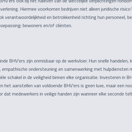
HV’ers ook bij het naleven van de wettelijke verplichtingen rondo
pverlening. Hiermee voorkomen bedrijven niet alleen juridische risico
k verantwoordelijkheid en betrokkenheid richting hun personeel, b
toepassing: bewoners en/of cliënten.
nde BHV’ers zijn onmisbaar op de werkvloer. Hun snelle handelen, 
p, empathische ondersteuning en samenwerking met hulpdiensten 
ële schakel in de veiligheid binnen elke organisatie. Investeren in B
en het aanstellen van voldoende BHV’ers is geen luxe, maar een n
r dat medewerkers in veilige handen zijn wanneer elke seconde telt