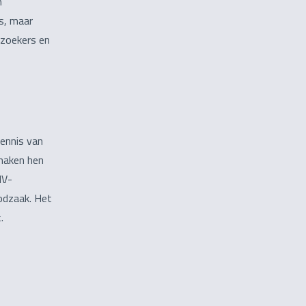
m
’s, maar
ezoekers en
kennis van
maken hen
HV-
oodzaak. Het
.