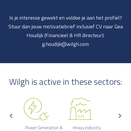
Is je interesse gewekt en voldoe je aan het profiel?
Stuur dan jouw motivatiebrief inclusief CV naar Gea
Houdijk (Financieel & HR directeur):
g.houdijk@wilgh.com
Wilgh is active in these sectors:
chemistry
Power Generation &
Heavy industry
Bu